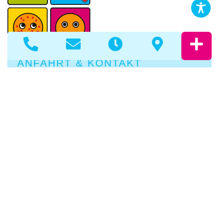
ANFAHRT & KONTAKT
Dr. Stefan Sauer
Kinder- und Jugendmedizin
Weißdornweg 12d
76149 Karlsruhe
Tel.: 0721 / 97 23 70
Fax: 0721 / 97 23 732
> Mail schreiben
PRAXISZEITEN